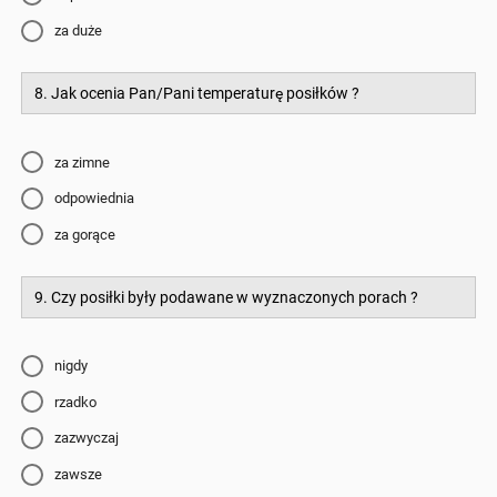
za duże
8. Jak ocenia Pan/Pani temperaturę posiłków ?
za zimne
odpowiednia
za gorące
9. Czy posiłki były podawane w wyznaczonych porach ?
nigdy
rzadko
zazwyczaj
zawsze