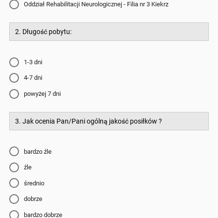
Oddział Rehabilitacji Neurologicznej - Filia nr 3 Kiekrz
2. Długość pobytu:
1-3 dni
4-7 dni
powyżej 7 dni
3. Jak ocenia Pan/Pani ogólną jakość posiłków ?
bardzo źle
źle
średnio
dobrze
bardzo dobrze